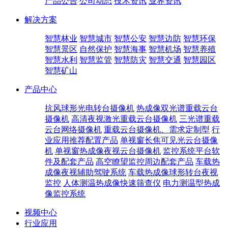
产品公告
公司动态
技术资讯
业界资讯
解决方案
智慧林业
智慧城市
智慧公安
智慧边防
智慧环保
智慧景区
自然保护
智慧海事
智慧机场
智慧养殖
智慧水利
智慧监管
智慧防灾
智慧交通
智慧园区
智慧矿山
产品中心
抗风球形光电转台摄像机
热成像双光谱重载云台
摄像机
高清夜视激光重载云台摄像机
三光谱重载
云台网络摄像机
重载云台摄像机、需求定制型
行
业应用推荐配置产品
单视窗长焦可见光云台摄像
机
单视窗热成像夜视云台摄像机
监控系统平台软
件及配套产品
高空瞭望监控周边配套产品
车载热
成像夜视辅助驾驶系统
车载热成像球形转台夜视
监控
人体测温热成像快速筛查仪
电力测温型热成
像监控系统
视频中心
行业应用