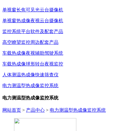
单视窗长焦可见光云台摄像机
单视窗热成像夜视云台摄像机
监控系统平台软件及配套产品
高空瞭望监控周边配套产品
车载热成像夜视辅助驾驶系统
车载热成像球形转台夜视监控
人体测温热成像快速筛查仪
电力测温型热成像监控系统
电力测温型热成像监控系统
网站首页
>
产品中心
>
电力测温型热成像监控系统