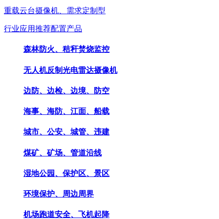
重载云台摄像机、需求定制型
行业应用推荐配置产品
森林防火、秸秆焚烧监控
无人机反制光电雷达摄像机
边防、边检、边境、防空
海事、海防、江面、船载
城市、公安、城管、违建
煤矿、矿场、管道沿线
湿地公园、保护区、景区
环境保护、周边周界
机场跑道安全、飞机起降