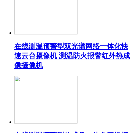
在线测温预警型双光谱网络一体化快
速云台摄像机 测温防火报警红外热成
像摄像机