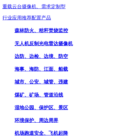
重载云台摄像机、需求定制型
行业应用推荐配置产品
森林防火、秸秆焚烧监控
无人机反制光电雷达摄像机
边防、边检、边境、防空
海事、海防、江面、船载
城市、公安、城管、违建
煤矿、矿场、管道沿线
湿地公园、保护区、景区
环境保护、周边周界
机场跑道安全、飞机起降