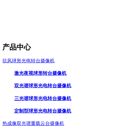
产品中心
抗风球形光电转台摄像机
激光夜视球形转台摄像机
双光谱球形光电转台摄像机
三光谱球形光电转台摄像机
定制型球形光电转台摄像机
热成像双光谱重载云台摄像机