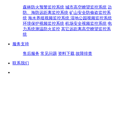
森林防火预警监控系统
城市高空瞭望监控系统
边
防、海防远距离监控系统
矿山安全防偷盗监控系
统
海水养殖视频监控系统
湿地公园视频监控系统
环境保护视频监控系统
机场安全视频监控系统
电
力系统测温防火监控
其它远距离高空瞭望监控系
统
服务支持
售后服务
常见问题
资料下载
故障排查
联系我们