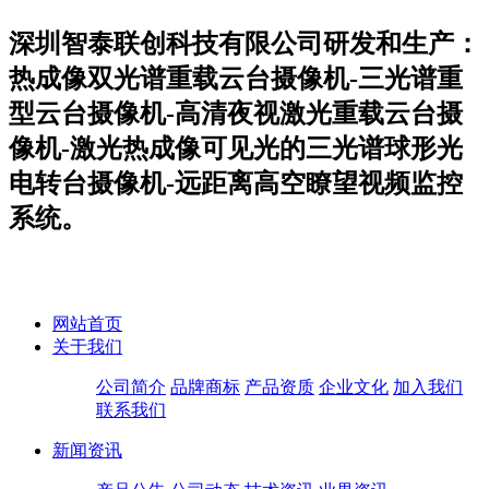
深圳智泰联创科技有限公司研发和生产：
热成像
双光谱
重载云台摄像机
-三光谱重
型云台摄像机
-高清夜视激光重载云台摄
像机-激光热成像可见光的三光谱球形光
电转台摄像机-远距离高空瞭望视频监控
系统。
网站首页
关于我们
公司简介
品牌商标
产品资质
企业文化
加入我们
联系我们
新闻资讯